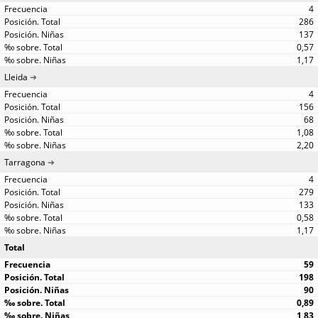
4
286
137
0,57
1,17
Lleida
4
156
68
1,08
2,20
Tarragona
4
279
133
0,58
1,17
Total
59
198
90
0,89
1,83