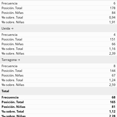
6
178
84
0,94
1,91
Lleida
4
151
66
1,16
2,39
Tarragona
8
144
67
1,24
2,59
Total
68
165
81
1,12
2,28