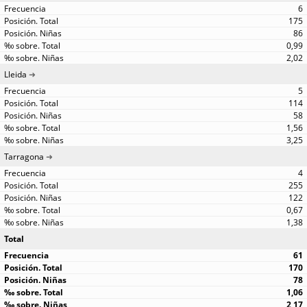
6
175
86
0,99
2,02
Lleida
5
114
58
1,56
3,25
Tarragona
4
255
122
0,67
1,38
Total
61
170
78
1,06
2,17