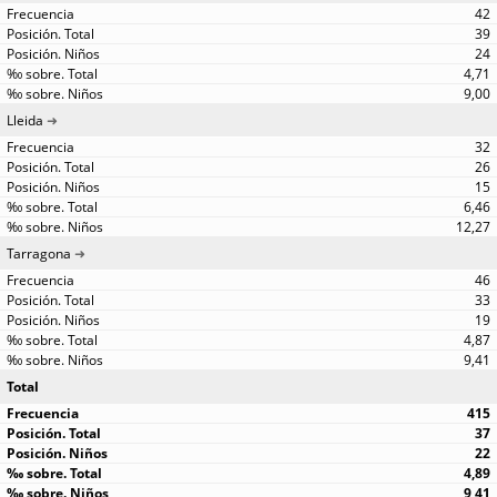
42
39
24
4,71
9,00
Lleida
32
26
15
6,46
12,27
Tarragona
46
33
19
4,87
9,41
Total
415
37
22
4,89
9,41