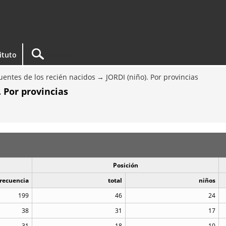
tituto
entes de los recién nacidos
JORDI (niño). Por provincias
 Por provincias
Posición
recuencia
total
niños
199
46
24
38
31
17
31
18
10