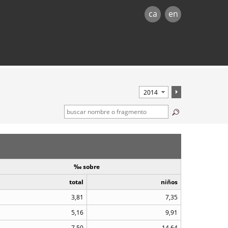
ca
en
‰ sobre
total
niños
3,81
7,35
5,16
9,91
7,50
14,64