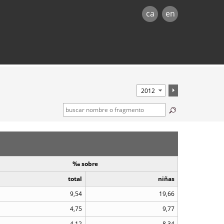
ca
en
‰ sobre
total
niñas
9,54
19,66
4,75
9,77
4,12
8,34