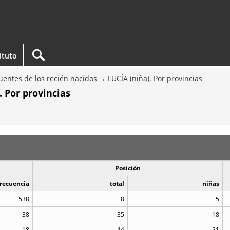
tituto
entes de los recién nacidos
LUCÍA (niña). Por provincias
. Por provincias
Posición
recuencia
total
niñas
538
8
5
38
35
18
18
44
21