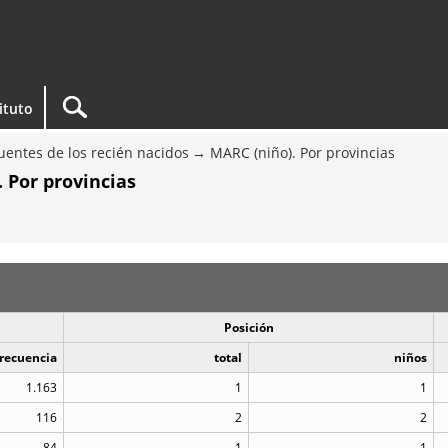
tituto
entes de los recién nacidos
MARC (niño). Por provincias
 Por provincias
Posición
recuencia
total
niños
1.163
1
1
116
2
2
84
1
1