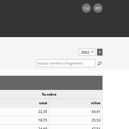
ca
en
‰ sobre
total
niños
22,35
43,41
18,75
35,53
24,69
47,51