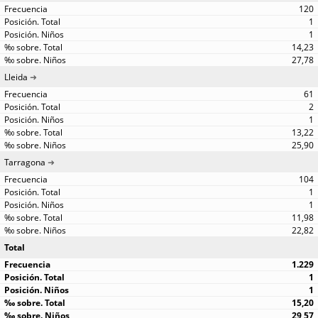
120
1
1
14,23
27,78
Lleida
61
2
1
13,22
25,90
Tarragona
104
1
1
11,98
22,82
Total
1.229
1
1
15,20
29,57