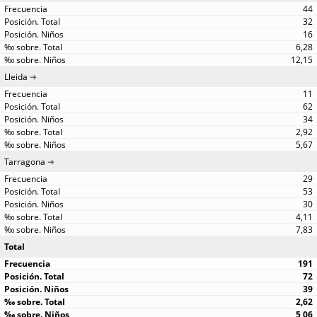
44
32
16
6,28
12,15
Lleida
11
62
34
2,92
5,67
Tarragona
29
53
30
4,11
7,83
Total
191
72
39
2,62
5,06