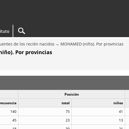
tituto
entes de los recién nacidos
MOHAMED (niño). Por provincias
ño). Por provincias
Posición
recuencia
total
niños
140
75
41
45
23
13
18
39
21