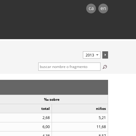
ca
en
‰ sobre
total
niños
2,68
5,21
6,00
11,68
4,38
8,57