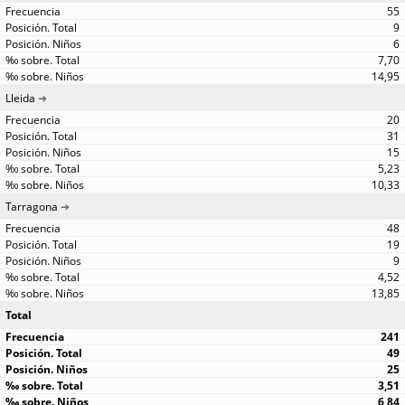
55
9
6
7,70
14,95
Lleida
20
31
15
5,23
10,33
Tarragona
48
19
9
4,52
13,85
Total
241
49
25
3,51
6,84