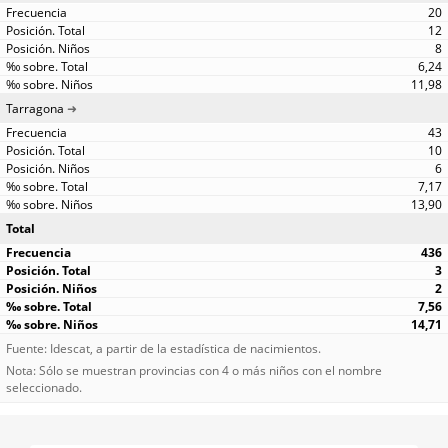
20
12
8
6,24
11,98
Tarragona
43
10
6
7,17
13,90
Total
436
3
2
7,56
14,71
Fuente: Idescat, a partir de la estadística de nacimientos.
Nota: Sólo se muestran provincias con 4 o más niños con el nombre
seleccionado.