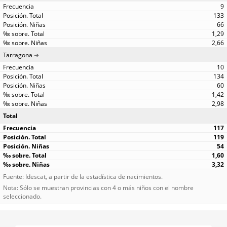
9
133
66
1,29
2,66
Tarragona
10
134
60
1,42
2,98
Total
117
119
54
1,60
3,32
Fuente: Idescat, a partir de la estadística de nacimientos.
Nota: Sólo se muestran provincias con 4 o más niños con el nombre
seleccionado.