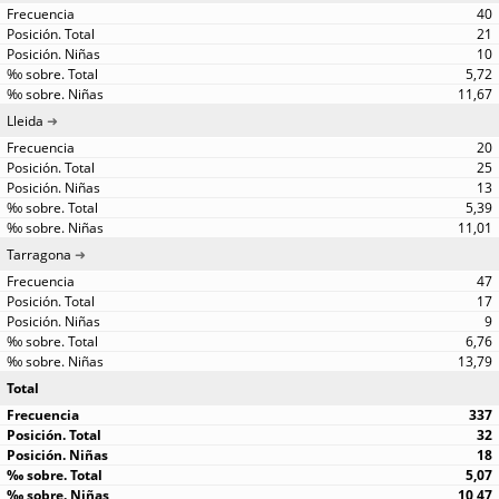
40
21
10
5,72
11,67
Lleida
20
25
13
5,39
11,01
Tarragona
47
17
9
6,76
13,79
Total
337
32
18
5,07
10,47