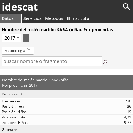
idescat
Datos
Servicios
Métodos
El Instituto
Nombre del recién nacido: SARA (niña). Por provincias
Metodología
Nombre del recién nacido: SARA (niña)
Por provincias. 2017
Barcelona
230
36
19
4,71
9,77
Girona