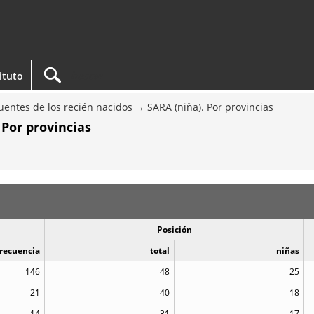
tituto
entes de los recién nacidos
SARA (niña). Por provincias
 Por provincias
Posición
recuencia
total
niñas
146
48
25
21
40
18
14
31
17