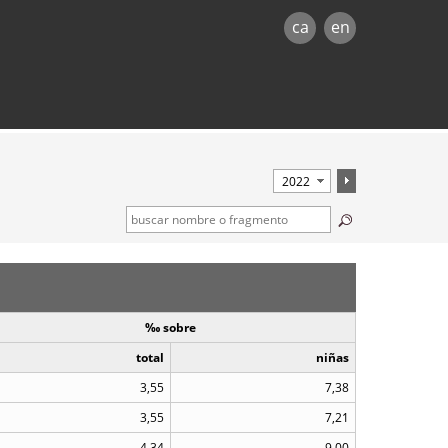
ca
en
‰ sobre
total
niñas
3,55
7,38
3,55
7,21
4,34
9,00