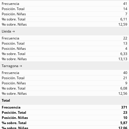
41
14
7
6,11
12,59
Lleida
22
13
4
6,33
13,13
Tarragona
40
21
9
6,08
12,56
Total
371
23
10
5,87
12,06