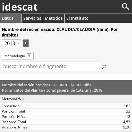
idescat
Datos
Servicios
Métodos
El Instituto
Nombre del recién nacido: CLÀUDIA/CLAUDIA (niña). Por
ámbitos
Metodología
Nombre del recién nacido: CLÀUDIA/CLAUDIA (niña)
Por àmbitos del Plan territorial general de Cataluña . 2018
Metropolità
182
33
18
4,53
9,26