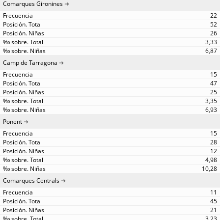
Comarques Gironines
22
52
26
3,33
6,87
Camp de Tarragona
15
47
25
3,35
6,93
Ponent
15
28
12
4,98
10,28
Comarques Centrals
11
45
21
3,23