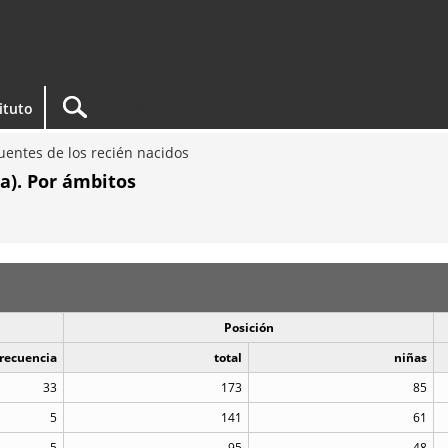
tituto
entes de los recién nacidos
a). Por ámbitos
Posición
recuencia
total
niñas
33
173
85
5
141
61
5
95
48