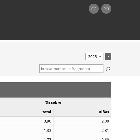
ca
en
‰ sobre
total
niñas
0,96
2,00
1,33
2,81
1,77
3,60