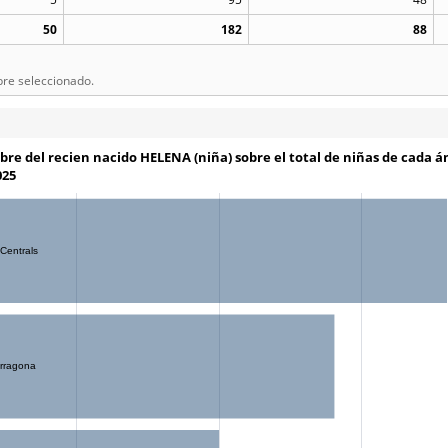
50
182
88
bre seleccionado.