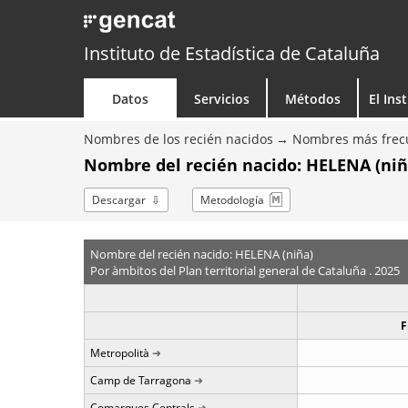
Instituto de Estadística de Cataluña
Datos
Servicios
Métodos
El Ins
Nombres de los recién nacidos
Nombres más frecu
Nombre del recién nacido: HELENA (niñ
Descargar
Metodología
Nombre del recién nacido: HELENA (niña)
Por àmbitos del Plan territorial general de Cataluña . 2025
F
Metropolità
Camp de Tarragona
Comarques Centrals