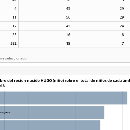
6
45
29
11
56
29
17
41
24
35
16
8
582
15
7
bre seleccionado.