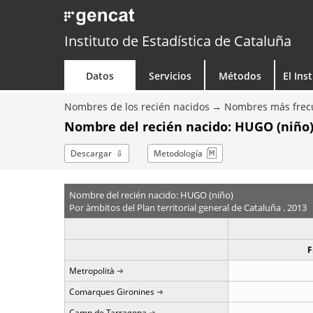
Instituto de Estadística de Cataluña
Datos
Servicios
Métodos
El Ins
Nombres de los recién nacidos
Nombres más frecu
Nombre del recién nacido: HUGO (niño)
Descargar
Metodología
Nombre del recién nacido: HUGO (niño)
Por àmbitos del Plan territorial general de Cataluña . 2013
F
Metropolità
Comarques Gironines
Camp de Tarragona