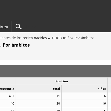
tituto
entes de los recién nacidos
HUGO (niño). Por ámbitos
. Por ámbitos
Posición
recuencia
total
niños
431
11
6
40
30
16
42
10
5