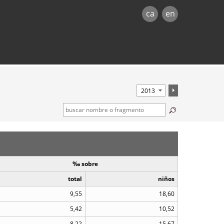
ca
en
‰ sobre
total
niños
9,55
18,60
5,42
10,52
8,22
15,67