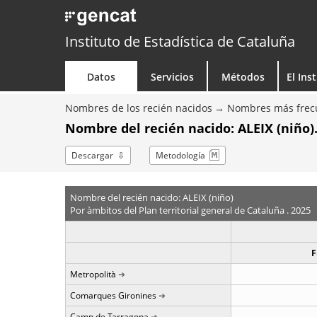
Instituto de Estadística de Cataluña
Datos
Servicios
Métodos
El Ins
Nombres de los recién nacidos
Nombres más frecu
Nombre del recién nacido: ALEIX (niño)
Descargar
Metodología
Nombre del recién nacido: ALEIX (niño)
Por àmbitos del Plan territorial general de Cataluña . 2025
F
Metropolità
Comarques Gironines
Camp de Tarragona