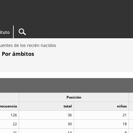
tituto
entes de los recién nacidos
. Por ámbitos
Posición
recuencia
total
niños
126
36
21
22
30
18
21
13
8