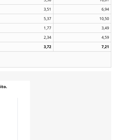
3,51
6,94
5,37
10,50
1,77
3,49
2,34
4,59
3,72
7,21