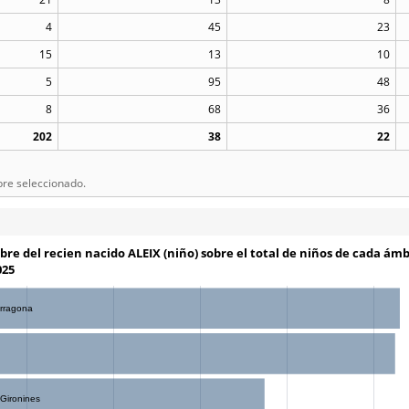
4
45
23
15
13
10
5
95
48
8
68
36
202
38
22
bre seleccionado.