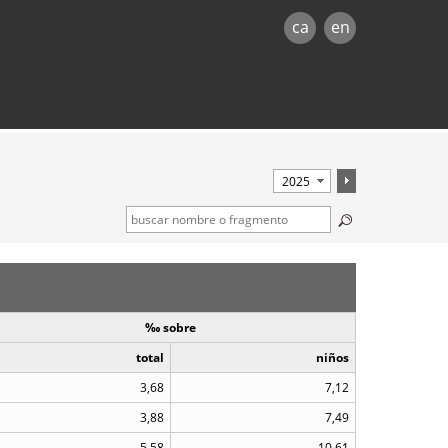
ca
en
‰ sobre
total
niños
3,68
7,12
3,88
7,49
5,58
10,61