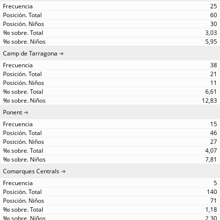
25
60
30
3,03
5,95
Camp de Tarragona
38
21
11
6,61
12,83
Ponent
15
46
27
4,07
7,81
Comarques Centrals
5
140
71
1,18
2,30