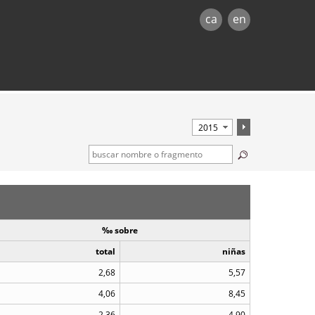
ca
en
‰ sobre
total
niñas
2,68
5,57
4,06
8,45
2,36
4,90