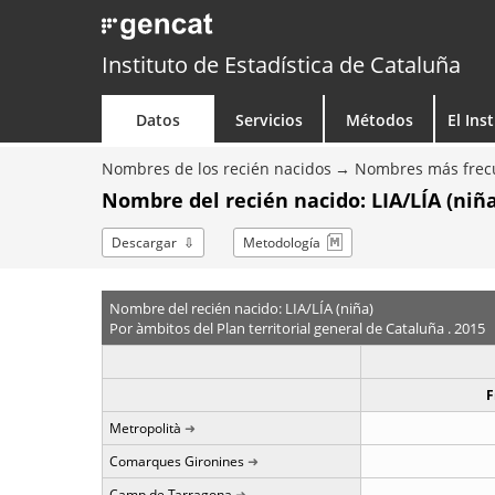
Instituto de Estadística de Cataluña
Datos
Servicios
Métodos
El Ins
Nombres de los recién nacidos
Nombres más frecu
Nombre del recién nacido: LIA/LÍA (niñ
Descargar
Metodología
Nombre del recién nacido: LIA/LÍA (niña)
Por àmbitos del Plan territorial general de Cataluña . 2015
F
Metropolità
Comarques Gironines
Camp de Tarragona