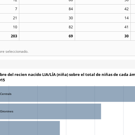
7
84
42
21
30
14
10
82
41
203
69
30
bre seleccionado.