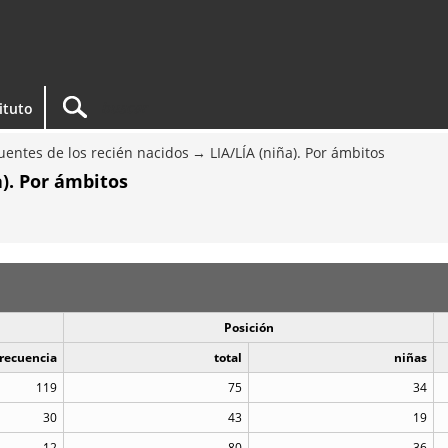
tituto
entes de los recién nacidos
LIA/LÍA (niña). Por ámbitos
a). Por ámbitos
Posición
recuencia
total
niñas
119
75
34
30
43
19
12
80
36