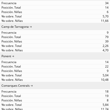
34
14
6
5,70
11,66
Camp de Tarragona
9
79
39
2,26
4,70
Ponent
14
22
9
5,04
10,48
Comarques Centrals
18
19
8
5,84
11,74