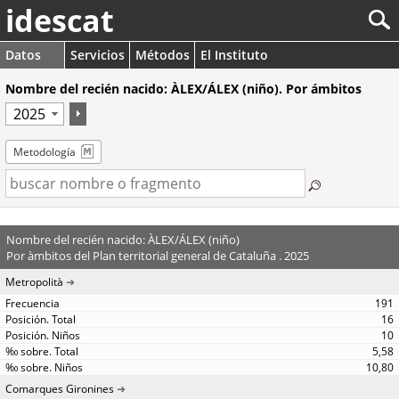
idescat
Datos
Servicios
Métodos
El Instituto
Nombre del recién nacido: ÀLEX/ÁLEX (niño). Por ámbitos
Metodología
Nombre del recién nacido: ÀLEX/ÁLEX (niño)
Por àmbitos del Plan territorial general de Cataluña . 2025
Metropolità
191
16
10
5,58
10,80
Comarques Gironines