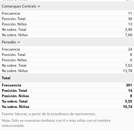
Comarques Centrals
11
36
13
3,90
7,68
Penedès
24
8
6
7,02
13,78
Total
301
14
8
5,55
10,74
Fuente: Idescat, a partir de la estadística de nacimientos.
Nota: Sólo se muestran àmbitos con 4 o más niños con el nombre
seleccionado.