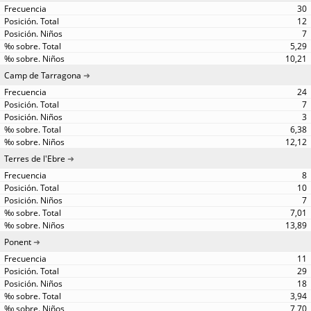
30
12
7
5,29
10,21
Camp de Tarragona
24
7
3
6,38
12,12
Terres de l'Ebre
8
10
7
7,01
13,89
Ponent
11
29
18
3,94
7,70