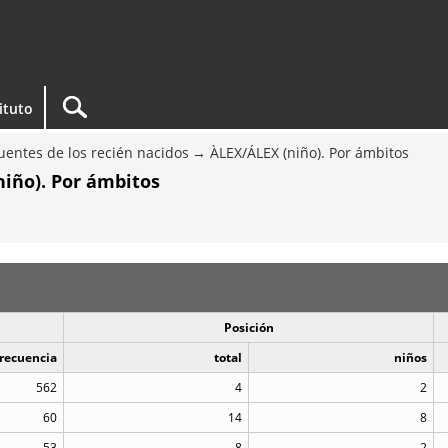
tituto
entes de los recién nacidos
ÀLEX/ÁLEX (niño). Por ámbitos
niño). Por ámbitos
Posición
recuencia
total
niños
562
4
2
60
14
8
53
8
2