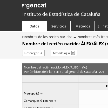
Instituto de Estadística de Cataluña
Datos
Servicios
Métodos
El Ins
Nombres de los recién nacidos
Nombres más frecu
Nombre del recién nacido: ÀLEX/ÁLEX (
Descargar
Metodología
Nombre del recién nacido: ÀLEX/ÁLEX (niño)
Por àmbitos del Plan territorial general de Cataluña . 2011
F
Metropolità
Comarques Gironines
Camp de Tarragona