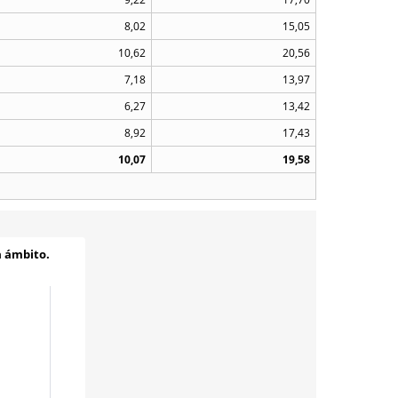
8,02
15,05
10,62
20,56
7,18
13,97
6,27
13,42
8,92
17,43
10,07
19,58