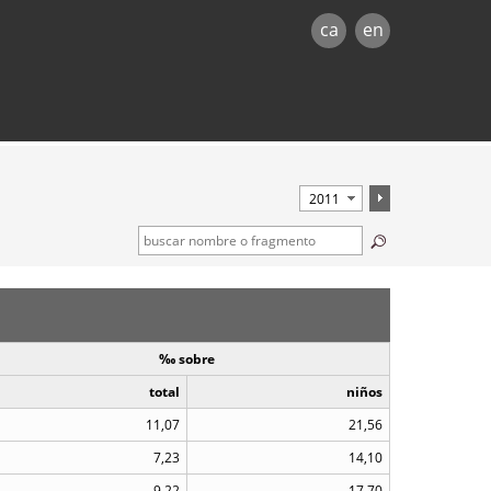
ca
en
‰ sobre
total
niños
11,07
21,56
7,23
14,10
9,22
17,70