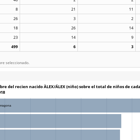
8
21
11
26
3
2
18
26
14
23
14
9
499
6
3
bre seleccionado.