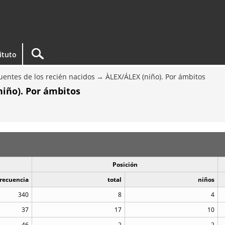
tituto
entes de los recién nacidos
ÀLEX/ÁLEX (niño). Por ámbitos
niño). Por ámbitos
Posición
recuencia
total
niños
340
8
4
37
17
10
46
2
2