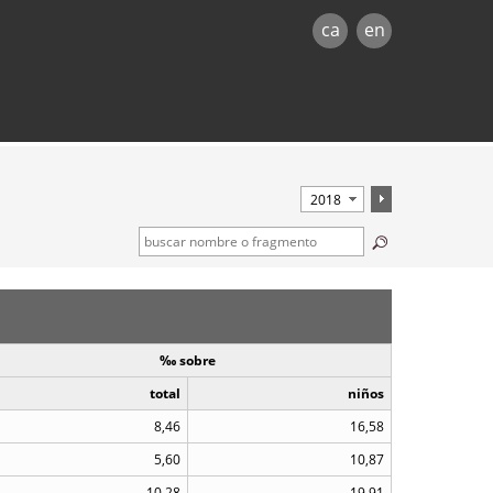
ca
en
‰ sobre
total
niños
8,46
16,58
5,60
10,87
10,28
19,91