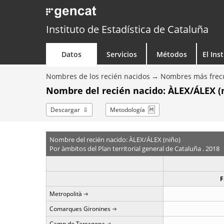
Instituto de Estadística de Cataluña
Datos
Servicios
Métodos
El Ins
Nombres de los recién nacidos
Nombres más frecu
Nombre del recién nacido: ÀLEX/ÁLEX (
Descargar
Metodología
Nombre del recién nacido: ÀLEX/ÁLEX (niño)
Por àmbitos del Plan territorial general de Cataluña . 2018
F
Metropolità
Comarques Gironines
Camp de Tarragona