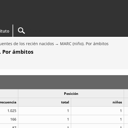
tituto
entes de los recién nacidos
MARC (niño). Por ámbitos
. Por ámbitos
Posición
recuencia
total
niños
1.025
1
1
166
1
1
87
1
1