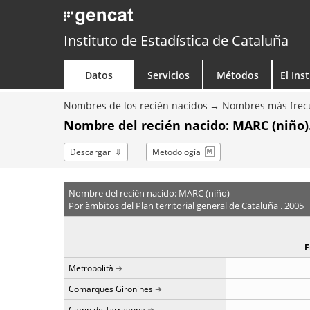
Instituto de Estadística de Cataluña
Datos
Servicios
Métodos
El Ins
Nombres de los recién nacidos
Nombres más frecu
Nombre del recién nacido: MARC (niño)
Descargar
Metodología
Nombre del recién nacido: MARC (niño)
Por àmbitos del Plan territorial general de Cataluña . 2005
F
Metropolità
Comarques Gironines
Camp de Tarragona