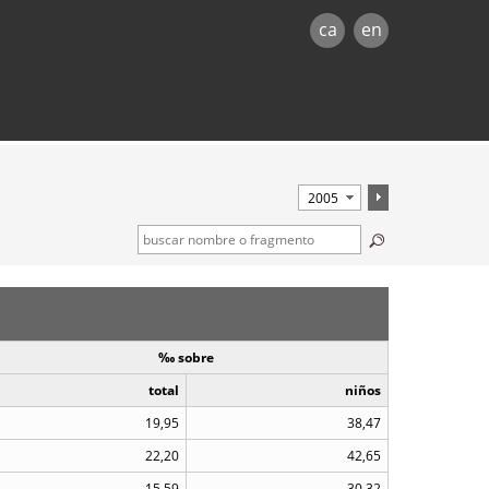
ca
en
‰ sobre
total
niños
19,95
38,47
22,20
42,65
15,59
30,32