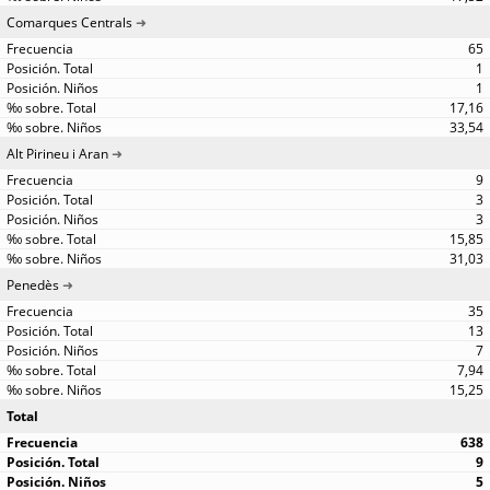
Comarques Centrals
65
1
1
17,16
33,54
Alt Pirineu i Aran
9
3
3
15,85
31,03
Penedès
35
13
7
7,94
15,25
Total
638
9
5