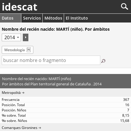
idescat
Datos
Servicios
Métodos
El Instituto
Nombre del recién nacido: MARTÍ (niño). Por ámbitos
Metodología
Nombre del recién nacido: MARTÍ (niño)
Por àmbitos del Plan territorial general de Cataluña . 2014
Metropolità
367
16
7
8,15
15,68
Comarques Gironines