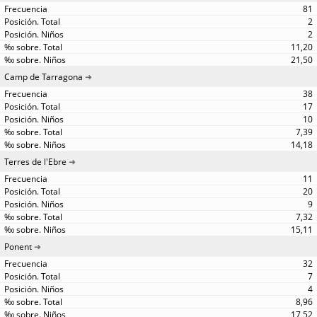
81
2
2
11,20
21,50
Camp de Tarragona
38
17
10
7,39
14,18
Terres de l'Ebre
11
20
9
7,32
15,11
Ponent
32
7
4
8,96
17,52