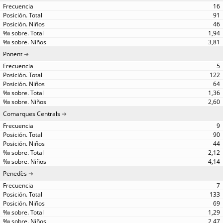
16
91
46
1,94
3,81
Ponent
5
122
64
1,36
2,60
Comarques Centrals
9
90
44
2,12
4,14
Penedès
7
133
69
1,29
2,47