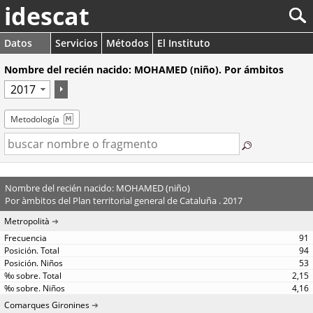
idescat
Datos
Servicios
Métodos
El Instituto
Nombre del recién nacido: MOHAMED (niño). Por ámbitos
Metodología
Nombre del recién nacido: MOHAMED (niño)
Por àmbitos del Plan territorial general de Cataluña . 2017
Metropolità
91
94
53
2,15
4,16
Comarques Gironines