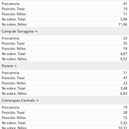
41
19
11
5,96
11,66
Camp de Tarragona
23
35
18
4,87
9,52
Ponent
11
47
23
3,48
6,83
Comarques Centrals
19
28
15
5,32
10,31