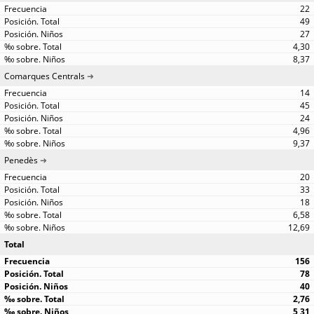
22
49
27
4,30
8,37
Comarques Centrals
14
45
24
4,96
9,37
Penedès
20
33
18
6,58
12,69
Total
156
78
40
2,76
5,31