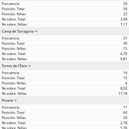
29
54
25
3,49
7,17
Camp de Tarragona
27
39
15
4,70
9,81
Terres de l'Ebre
14
15
6
8,02
17,18
Ponent
11
63
29
2,78
5,76