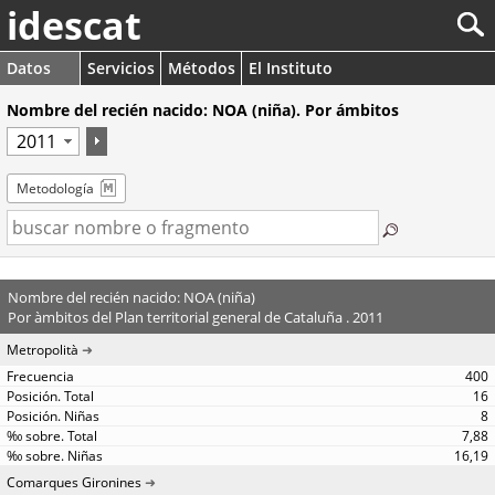
idescat
Datos
Servicios
Métodos
El Instituto
Nombre del recién nacido: NOA (niña). Por ámbitos
Metodología
Nombre del recién nacido: NOA (niña)
Por àmbitos del Plan territorial general de Cataluña . 2011
Metropolità
400
16
8
7,88
16,19
Comarques Gironines