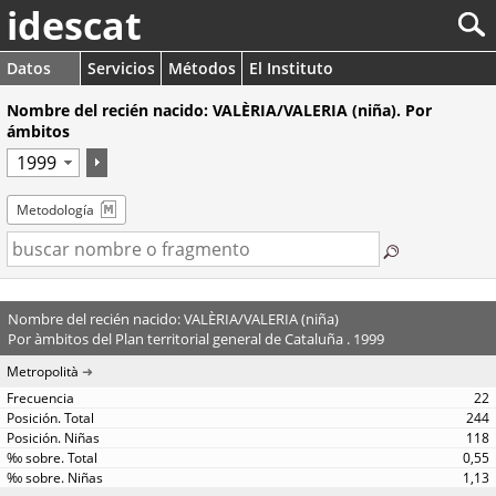
idescat
Datos
Servicios
Métodos
El Instituto
Nombre del recién nacido: VALÈRIA/VALERIA (niña). Por
ámbitos
Metodología
Nombre del recién nacido: VALÈRIA/VALERIA (niña)
Por àmbitos del Plan territorial general de Cataluña . 1999
Metropolità
22
244
118
0,55
1,13