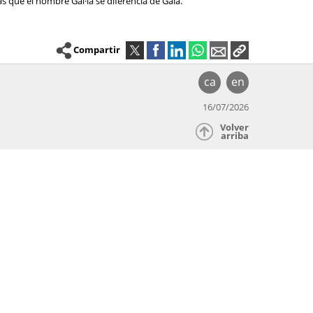
as que el nombre Gal·la se diferencia de Gala.
Compartir
ca
en
16/07/2026
Volver
arriba