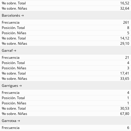
16,52
32,64
Barcelonès
261
8
5
14,12
29,10
Garraf
21
4
3
17,41
33,65
Garrigues
4
1
1
30,53
67,80
Garrotxa
6