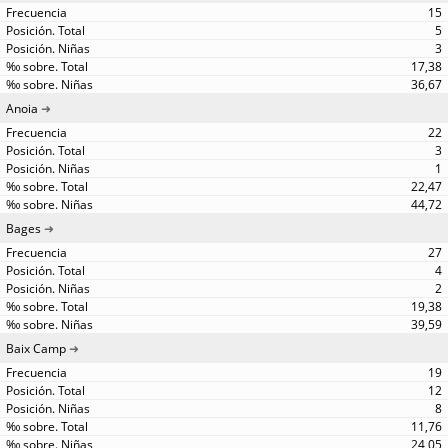
15
5
3
17,38
36,67
Anoia
22
3
1
22,47
44,72
Bages
27
4
2
19,38
39,59
Baix Camp
19
12
8
11,76
24,05