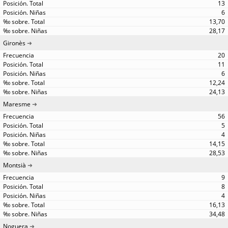
13
6
13,70
28,17
Gironès
20
11
6
12,24
24,13
Maresme
56
5
4
14,15
28,53
Montsià
9
8
4
16,13
34,48
Noguera