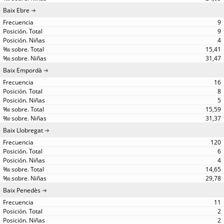
Baix Ebre
9
9
4
15,41
31,47
Baix Empordà
16
8
5
15,59
31,37
Baix Llobregat
120
6
4
14,65
29,78
Baix Penedès
11
2
2