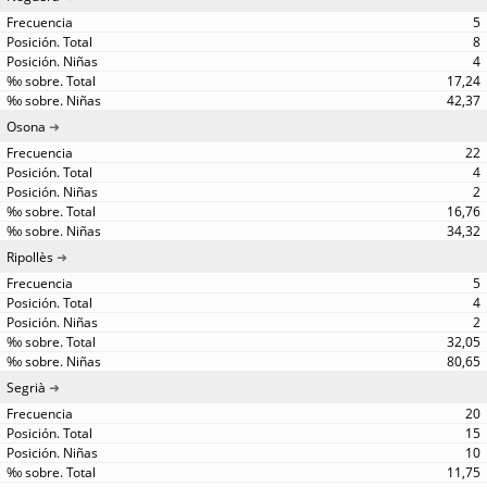
5
8
4
17,24
42,37
Osona
22
4
2
16,76
34,32
Ripollès
5
4
2
32,05
80,65
Segrià
20
15
10
11,75