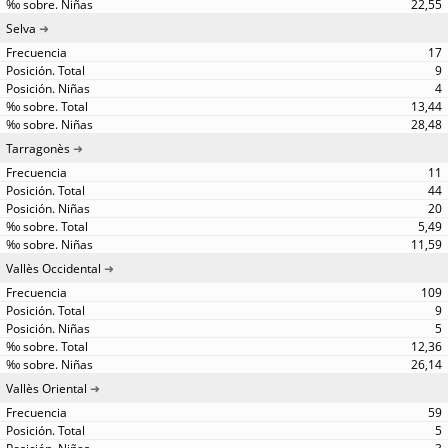
22,55
Selva
17
9
4
13,44
28,48
Tarragonès
11
44
20
5,49
11,59
Vallès Occidental
109
9
5
12,36
26,14
Vallès Oriental
59
5