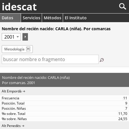
idescat
Datos
Servicios
Métodos
El Instituto
Nombre del recién nacido: CARLA (niña). Por comarcas
Metodología
Nombre del recién nacido: CARLA (niña)
Por comarcas. 2001
Alt Empordà
11
9
7
11,70
24,55
Alt Penedès