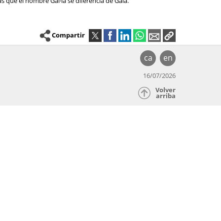
as que el nombre Gal·la se diferencia de Gala.
Compartir
ca
en
16/07/2026
Volver
arriba