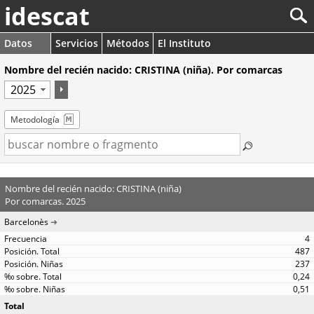
idescat
Datos
Servicios
Métodos
El Instituto
Nombre del recién nacido: CRISTINA (niña). Por comarcas
Metodología
Nombre del recién nacido: CRISTINA (niña)
Por comarcas. 2025
Barcelonès
4
487
237
0,24
0,51
Total