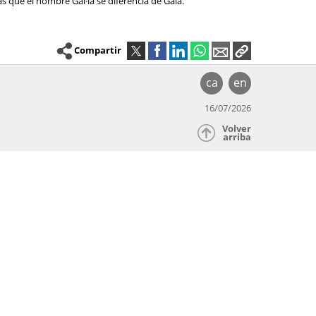
as que el nombre Gal·la se diferencia de Gala.
Compartir
ca
en
16/07/2026
Volver
arriba