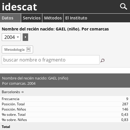
idescat
Datos
Servicios
Métodos
El Instituto
Nombre del recién nacido: GAEL (niño). Por comarcas
Metodología
Nombre del recién nacido: GAEL (niño)
Por comarcas. 2004
Barcelonès
9
287
146
0,43
0,83
Total