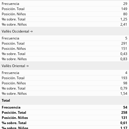
29
149
80
1,25
2,41
Vallès Occidental
5
291
151
0,43
0,83
Vallès Oriental
4
193
98
0,79
1,54
Total
54
258
131
0,61
1,17