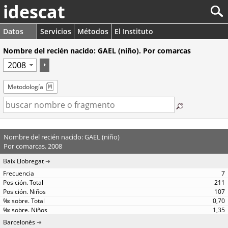
idescat
Datos
Servicios
Métodos
El Instituto
Nombre del recién nacido: GAEL (niño). Por comarcas
Metodología
Nombre del recién nacido: GAEL (niño)
Por comarcas. 2008
Baix Llobregat
7
211
107
0,70
1,35
Barcelonès