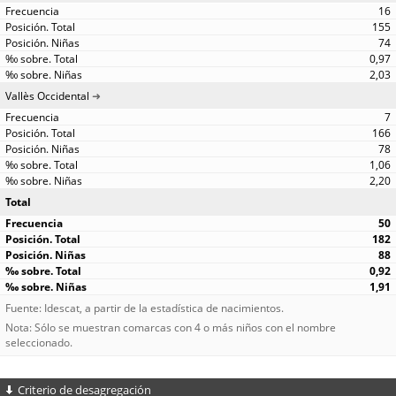
16
155
74
0,97
2,03
Vallès Occidental
7
166
78
1,06
2,20
Total
50
182
88
0,92
1,91
Fuente: Idescat, a partir de la estadística de nacimientos.
Nota: Sólo se muestran comarcas con 4 o más niños con el nombre
seleccionado.
Criterio de desagregación