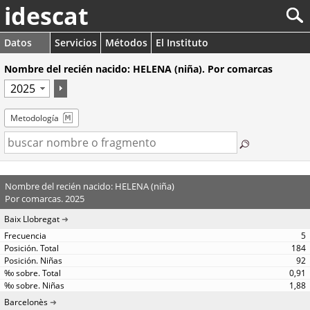
idescat
Datos
Servicios
Métodos
El Instituto
Nombre del recién nacido: HELENA (niña). Por comarcas
Metodología
Nombre del recién nacido: HELENA (niña)
Por comarcas. 2025
Baix Llobregat
5
184
92
0,91
1,88
Barcelonès