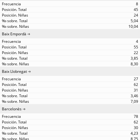
8
45
24
5,04
10,04
Baix Empordà
4
55
22
3,85
8,30
Baix Llobregat
27
62
31
3,46
7,09
Barcelonès
78
62
30
4,23
8,75