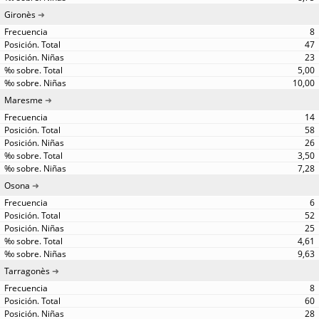
Gironès
8
47
23
5,00
10,00
Maresme
14
58
26
3,50
7,28
Osona
6
52
25
4,61
9,63
Tarragonès
8
60
28