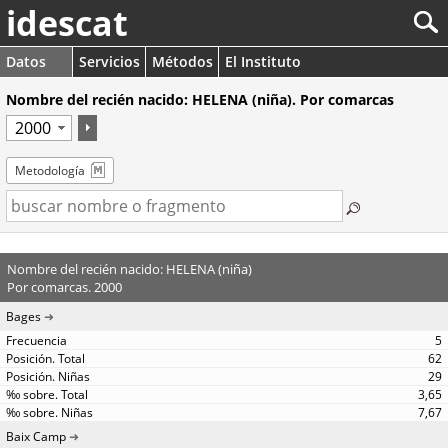
idescat
Datos
Servicios
Métodos
El Instituto
Nombre del recién nacido: HELENA (niña). Por comarcas
Metodología
Nombre del recién nacido: HELENA (niña)
Por comarcas. 2000
Bages
5
62
29
3,65
7,67
Baix Camp