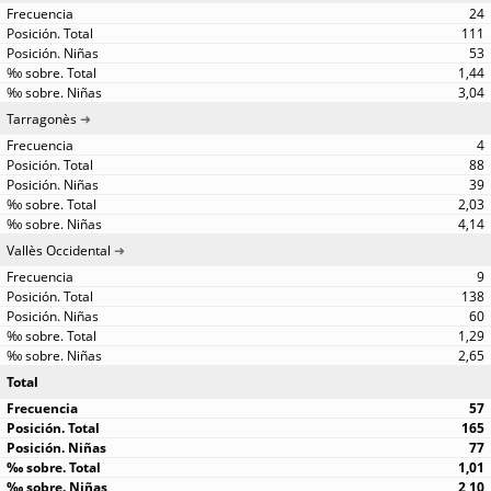
24
111
53
1,44
3,04
Tarragonès
4
88
39
2,03
4,14
Vallès Occidental
9
138
60
1,29
2,65
Total
57
165
77
1,01
2,10