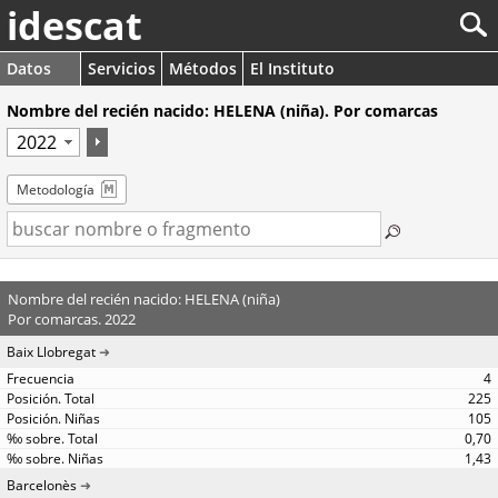
idescat
Datos
Servicios
Métodos
El Instituto
Nombre del recién nacido: HELENA (niña). Por comarcas
Metodología
Nombre del recién nacido: HELENA (niña)
Por comarcas. 2022
Baix Llobregat
4
225
105
0,70
1,43
Barcelonès