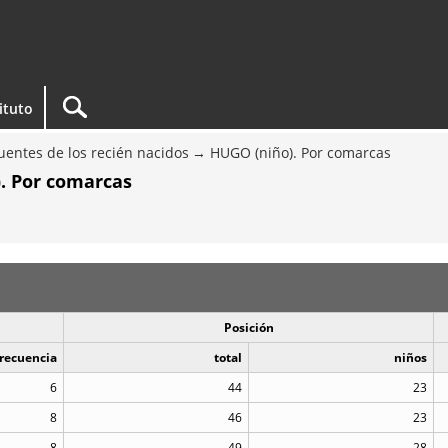
tituto
entes de los recién nacidos
HUGO (niño). Por comarcas
. Por comarcas
Posición
recuencia
total
niños
6
44
23
8
46
23
8
49
28