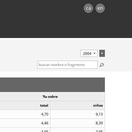
ca
en
‰ sobre
total
niños
4,70
9,13
4,46
8,39
4,05
7,95