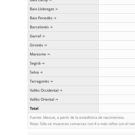
Baix Llobregat
Baix Penedès
Barcelonès
Garraf
Gironès
Maresme
Segrià
Selva
Tarragonès
Vallès Occidental
Vallès Oriental
Total
Fuente: Idescat, a partir de la estadística de nacimientos.
Nota: Sólo se muestran comarcas con 4 o más niños con el no