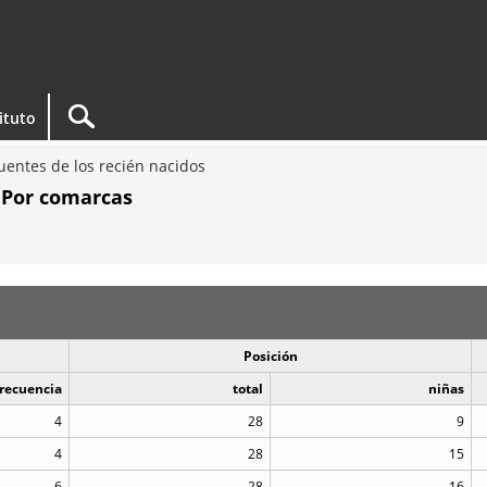
tituto
entes de los recién nacidos
. Por comarcas
Posición
recuencia
total
niñas
4
28
9
4
28
15
6
28
16