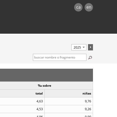
ca
en
‰ sobre
total
niñas
4,63
9,76
4,53
9,26
4,96
9,90