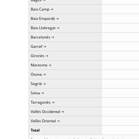
Baix Camp
Baix Empordà
Baix Llobregat
Barcelonès
Garraf
Gironès
Maresme
Osona
Segrià
Selva
Tarragonès
Vallès Occidental
Vallès Oriental
Total