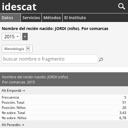
idescat
Datos
Servicios
Métodos
El Instituto
Nombre del recién nacido: JORDI (niño). Por comarcas
Metodología
Nombre del recién nacido: JORDI (niño)
Por comarcas. 2015
Alt Empordà
5
51
26
3,43
6,78
Alt Penedès