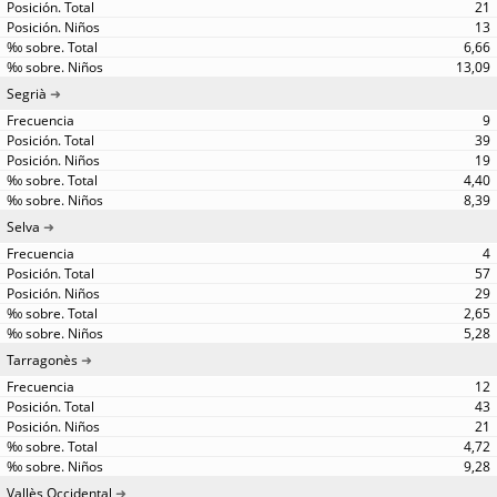
21
13
6,66
13,09
Segrià
9
39
19
4,40
8,39
Selva
4
57
29
2,65
5,28
Tarragonès
12
43
21
4,72
9,28
Vallès Occidental