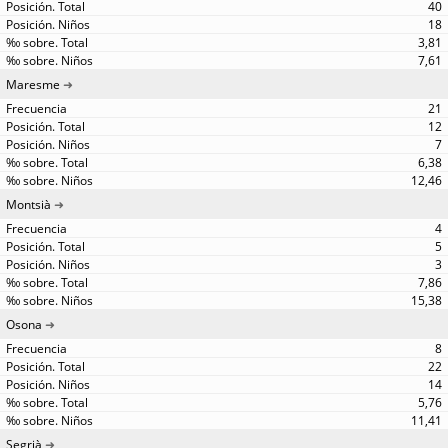
40
18
3,81
7,61
Maresme
21
12
7
6,38
12,46
Montsià
4
5
3
7,86
15,38
Osona
8
22
14
5,76
11,41
Segrià