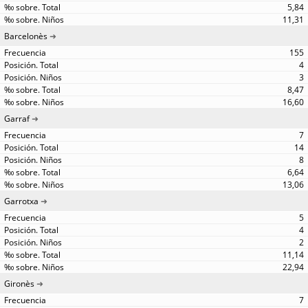
5,84
11,31
Barcelonès
155
4
3
8,47
16,60
Garraf
7
14
8
6,64
13,06
Garrotxa
5
4
2
11,14
22,94
Gironès
7