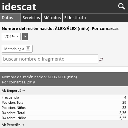
idescat
Datos
Servicios
Métodos
El Instituto
Nombre del recién nacido: ÀLEX/ÁLEX (niño). Por comarcas
Metodología
Nombre del recién nacido: ÀLEX/ÁLEX (niño)
Por comarcas. 2019
Alt Empordà
4
39
22
3,36
6,35
Alt Penedès