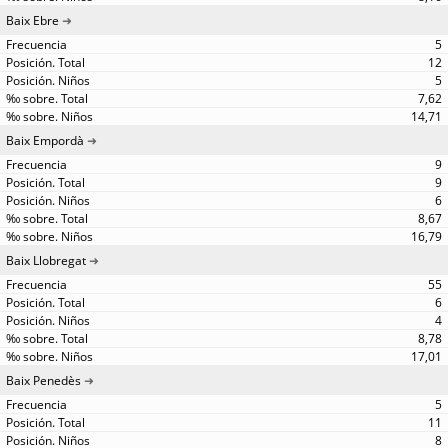
Baix Ebre
5
12
5
7,62
14,71
Baix Empordà
9
9
6
8,67
16,79
Baix Llobregat
55
6
4
8,78
17,01
Baix Penedès
5
11
8