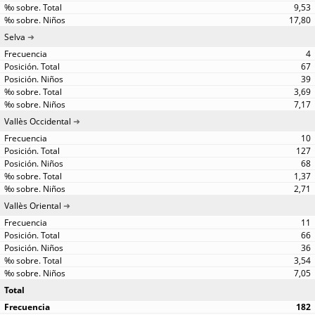
9,53
17,80
Selva
4
67
39
3,69
7,17
Vallès Occidental
10
127
68
1,37
2,71
Vallès Oriental
11
66
36
3,54
7,05
Total
182