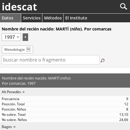
idescat
Datos
Servicios
Métodos
El Instituto
Nombre del recién nacido: MARTÍ (niño). Por comarcas
Metodología
Nombre del recién nacido: MARTÍ (niño)
Por comarcas. 1997
Alt Penedès
9
12
8
13,10
24,66
Bages