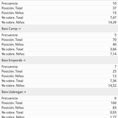
10
37
19
7,47
14,39
Baix Camp
5
70
40
3,66
7,14
Baix Empordà
7
25
12
7,36
14,52
Baix Llobregat
6
160
83
0,93
1,77