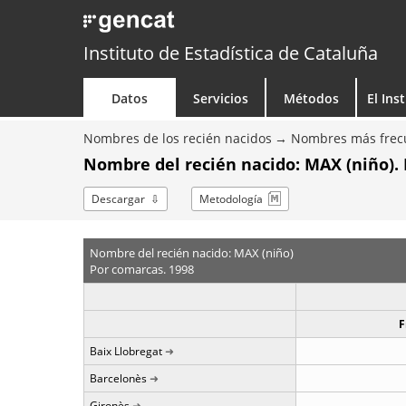
Instituto de Estadística de Cataluña
Datos
Servicios
Métodos
El Ins
Nombres de los recién nacidos
Nombres más frecu
Nombre del recién nacido: MAX (niño).
Descargar
Metodología
Nombre del recién nacido: MAX (niño)
Por comarcas. 1998
F
Baix Llobregat
Barcelonès
Gironès