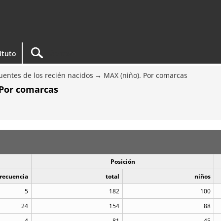
tituto
entes de los recién nacidos
MAX (niño). Por comarcas
 Por comarcas
Posición
recuencia
total
niños
5
182
100
24
154
88
4
81
45