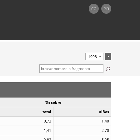
ca
en
‰ sobre
total
niños
0,73
1,40
1,41
2,70
2,82
5,35