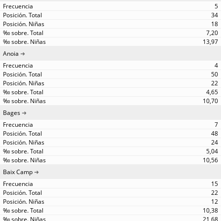
5
34
18
7,20
13,97
Anoia
4
50
22
4,65
10,70
Bages
7
48
24
5,04
10,56
Baix Camp
15
22
12
10,38
21,68