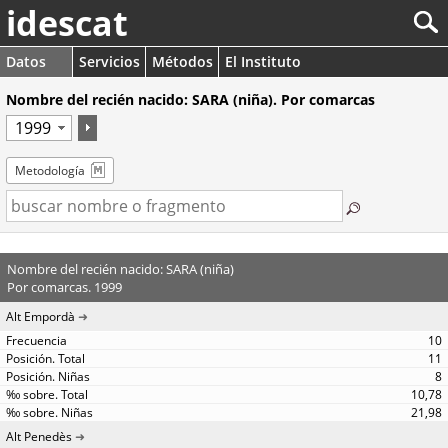
idescat
Datos
Servicios
Métodos
El Instituto
Nombre del recién nacido: SARA (niña). Por comarcas
Metodología
Nombre del recién nacido: SARA (niña)
Por comarcas. 1999
Alt Empordà
10
11
8
10,78
21,98
Alt Penedès