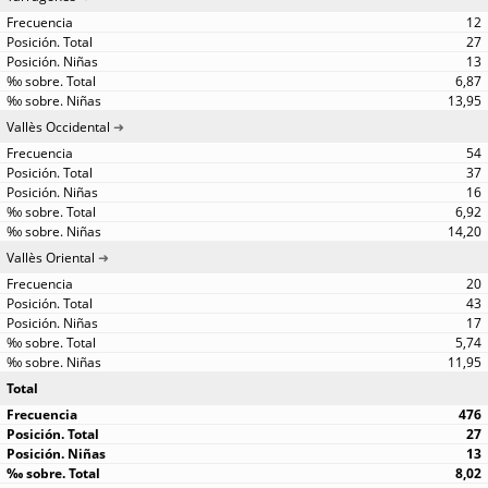
12
27
13
6,87
13,95
Vallès Occidental
54
37
16
6,92
14,20
Vallès Oriental
20
43
17
5,74
11,95
Total
476
27
13
8,02