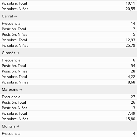
10,11
20,55
Garraf
14
7
5
12,93
25,78
Gironès
6
54
28
4,22
8,68
Maresme
27
26
13
7,49
15,80
Montsià
4