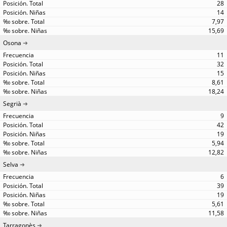
28
14
7,97
15,69
Osona
11
32
15
8,61
18,24
Segrià
9
42
19
5,94
12,82
Selva
6
39
19
5,61
11,58
Tarragonès