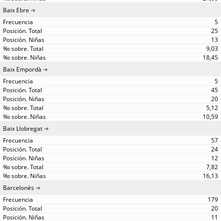
Baix Ebre
5
25
13
9,03
18,45
Baix Empordà
5
45
20
5,12
10,59
Baix Llobregat
57
24
12
7,82
16,13
Barcelonès
179
20
11